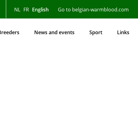
NL
FR
English
Go to belgian-warmblood.com
Breeders
News and events
Sport
Links