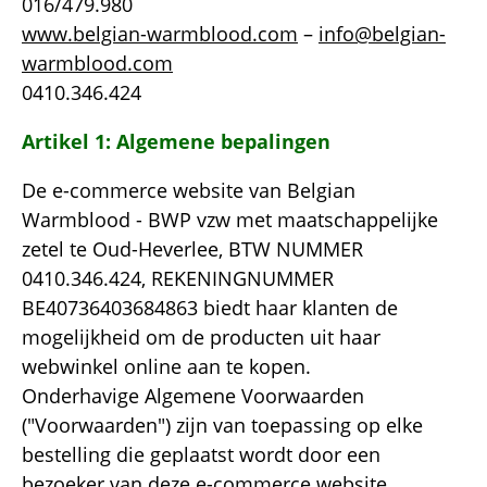
016/479.980
www.belgian-warmblood.com
–
info@belgian-
warmblood.com
0410.346.424
Artikel 1: Algemene bepalingen
De e-commerce website van Belgian
Warmblood - BWP vzw met maatschappelijke
zetel te Oud-Heverlee, BTW NUMMER
0410.346.424, REKENINGNUMMER
BE40736403684863 biedt haar klanten de
mogelijkheid om de producten uit haar
webwinkel online aan te kopen.
Onderhavige Algemene Voorwaarden
("Voorwaarden") zijn van toepassing op elke
bestelling die geplaatst wordt door een
bezoeker van deze e-commerce website