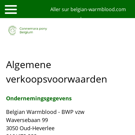
Aller
Aller sur belgian-warmblood.com
au
contenu
principal
NL
FR
English
Algemene
verkoopsvoorwaarden
Ondernemingsgegevens
Belgian Warmblood - BWP vzw
Waversebaan 99
3050 Oud-Heverlee