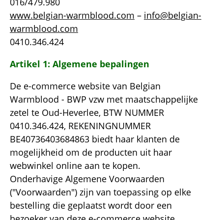
016/479.980
www.belgian-warmblood.com
–
info@belgian-
warmblood.com
0410.346.424
Artikel 1: Algemene bepalingen
De e-commerce website van Belgian
Warmblood - BWP vzw met maatschappelijke
zetel te Oud-Heverlee, BTW NUMMER
0410.346.424, REKENINGNUMMER
BE40736403684863 biedt haar klanten de
mogelijkheid om de producten uit haar
webwinkel online aan te kopen.
Onderhavige Algemene Voorwaarden
("Voorwaarden") zijn van toepassing op elke
bestelling die geplaatst wordt door een
bezoeker van deze e-commerce website