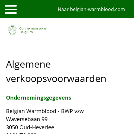
Overslaan
Naar belgian-warmblood.com
en
naar
de
NL
FR
English
inhoud
gaan
Algemene
verkoopsvoorwaarden
Ondernemingsgegevens
Belgian Warmblood - BWP vzw
Waversebaan 99
3050 Oud-Heverlee