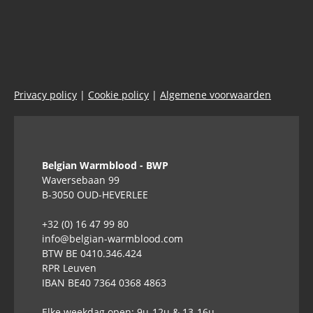
Privacy policy
|
Cookie policy
|
Algemene voorwaarden
Belgian Warmblood - BWP
Waversebaan 99
B-3050 OUD-HEVERLEE
+32 (0) 16 47 99 80
info@belgian-warmblood.com
BTW BE 0410.346.424
RPR Leuven
IBAN BE40 7364 0368 4863
Elke weekdag open: 9u-12u & 13-16u