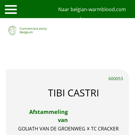
Overslaan
Naar belgian-warmblood.com
en
naar
de
NL
FR
English
inhoud
gaan
600053
TIBI CASTRI
Afstammeling
van
x
GOLIATH VAN DE GROENWEG
TC CRACKER