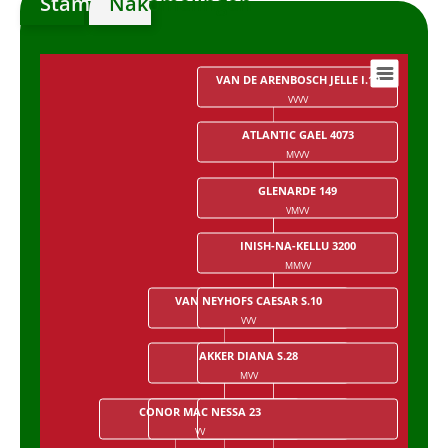
Stamboom
Nakomelingen
VAN DE ARENBOSCH JELLE I.19
Chart
VVVV
Chart with 28 data points.
ATLANTIC GAEL 4073
MVVV
GLENARDE 149
VMVV
INISH-NA-KELLU 3200
MMVV
VAN NEYHOFS CAESAR S.10
CARNA BOBBY 79
VVV
VVMV
AKKER DIANA S.28
FINOLA OF LEAM 3036
MVV
MVMV
CONOR MAC NESSA 23
COOSHEEN FINN 381
WESTSIDE FRED 837
VV
VMV
VMMV