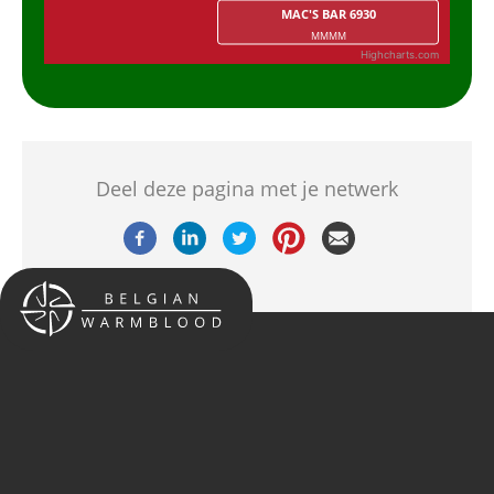
MAC'S BAR 6930
MMMM
Highcharts.com
End of interactive chart.
Deel deze pagina met je netwerk