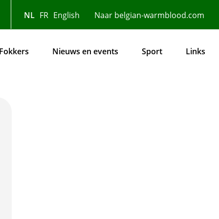
NL
FR
English
Naar belgian-warmblood.com
Fokkers
Nieuws en events
Sport
Links