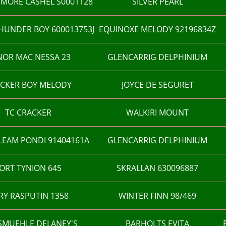
MORE CASHEL S0001128
SILVER PEARL
UNDER BOY 600013753J
EQUINOXE MELODY 92196834Z
OR MAC NESSA 23
GLENCARRIG DELPHINIUM
CKER BOY MELODY
JOYCE DE SEGURET
TC CRACKER
WALKIRI MOUNT
LEAM PONDI 91404161A
GLENCARRIG DELPHINIUM
ORT TYNION 645
SKRALLAN 630096887
RY RASPUTIN 1358
WINTER FINN 98/469
SMUEHLE DELANEY'S
BARHOLTS EVITA