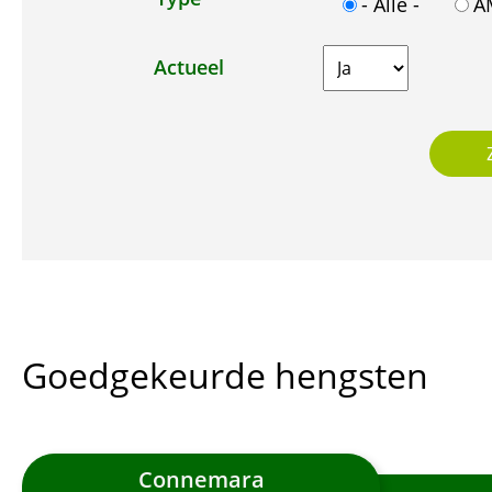
- Alle -
A
Actueel
Goedgekeurde hengsten
Connemara