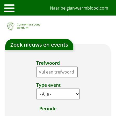
Overslaan
Naar belgian-warmblood.com
en
naar
de
NL
FR
English
inhoud
gaan
Zoek nieuws en events
Trefwoord
Type event
Periode