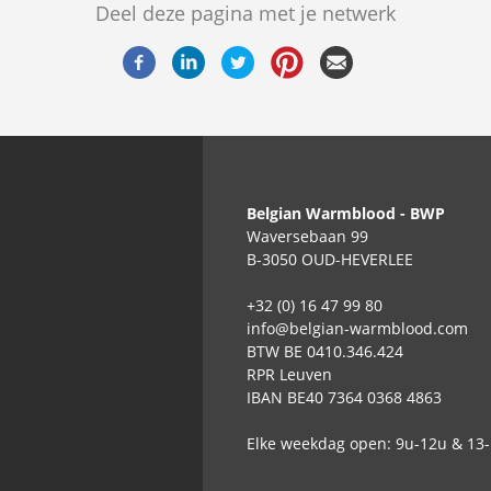
Deel deze pagina met je netwerk
Belgian Warmblood - BWP
Waversebaan 99
B-3050 OUD-HEVERLEE
+32 (0) 16 47 99 80
info@belgian-warmblood.com
BTW BE 0410.346.424
RPR Leuven
IBAN BE40 7364 0368 4863
Elke weekdag open: 9u-12u & 13