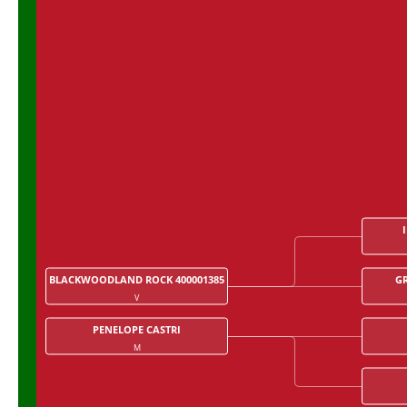
BLACKWOODLAND ROCK 400001385
GR
V
PENELOPE CASTRI
M