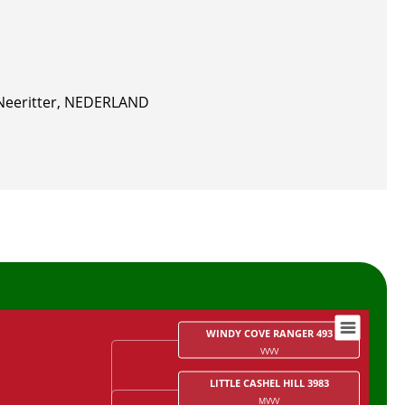
Neeritter, NEDERLAND
WINDY COVE RANGER 493
VVVV
LITTLE CASHEL HILL 3983
MVVV