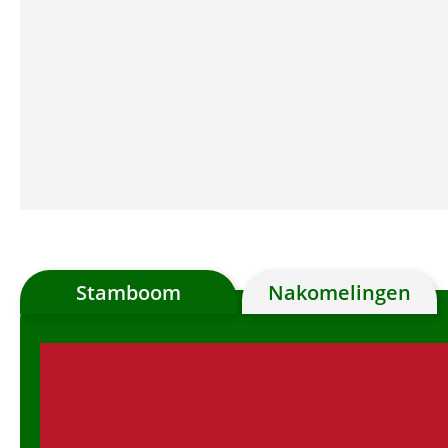
Stamboom
Nakomelingen
Chart
Chart with 28 data points.