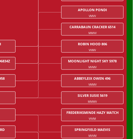
APOLLON PONDI
VMVV
CARRABAUN CRACKER 6514
MMVV
H
ROBIN HOOD 806
VVMV
6834Z
MOONLIGHT NIGHT SKY 5978
MVMV
958
ABBEYLEIX OWEN 496
VMMV
SILVER SUSIE 5619
MMMV
FREDERIKSMINDE HAZY MATCH
VVVM
ARD
SPRINGFIELD MAEVIS
MVVM