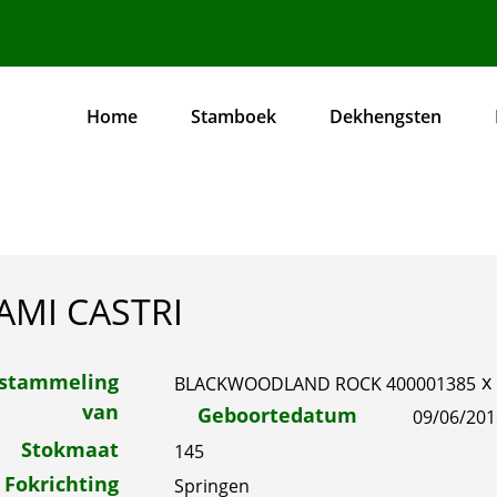
Home
Stamboek
Dekhengsten
Hoofdnavigatie
MI CASTRI
fstammeling
x
BLACKWOODLAND ROCK 400001385
van
Geboortedatum
09/06/201
Stokmaat
145
Fokrichting
Springen