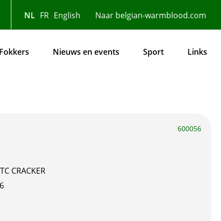
NL
FR
English
Naar belgian-warmblood.com
Fokkers
Nieuws en events
Sport
Links
600056
TC CRACKER
6