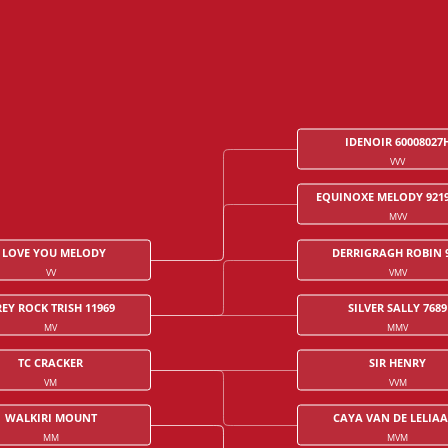
IDENOIR 60008027
VVV
EQUINOXE MELODY 9219
MVV
I LOVE YOU MELODY
DERRIGRAGH ROBIN 
VV
VMV
EY ROCK TRISH 11969
SILVER SALLY 7689
MV
MMV
TC CRACKER
SIR HENRY
VM
VVM
WALKIRI MOUNT
CAYA VAN DE LELIA
MM
MVM