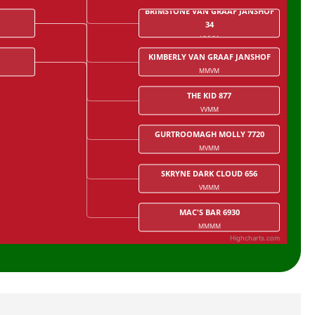
BRIMSTONE VAN GRAAF JANSHOF
34
VMVM
KIMBERLY VAN GRAAF JANSHOF
MMVM
THE KID 877
VVMM
GURTROOMAGH MOLLY 7720
MVMM
SKRYNE DARK CLOUD 656
VMMM
MAC'S BAR 6930
MMMM
Highcharts.com