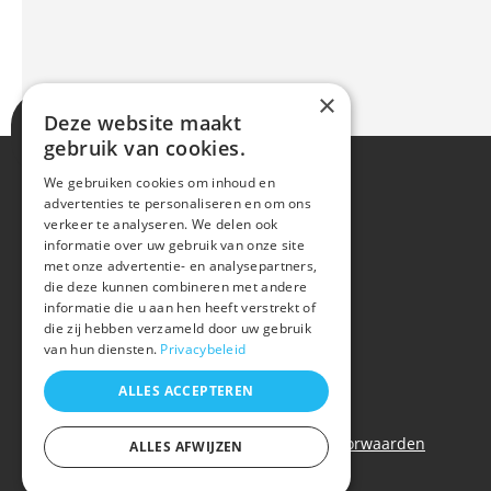
×
Deze website maakt
gebruik van cookies.
We gebruiken cookies om inhoud en
advertenties te personaliseren en om ons
verkeer te analyseren. We delen ook
informatie over uw gebruik van onze site
met onze advertentie- en analysepartners,
die deze kunnen combineren met andere
informatie die u aan hen heeft verstrekt of
die zij hebben verzameld door uw gebruik
van hun diensten.
Privacybeleid
ALLES ACCEPTEREN
Privacy policy
|
Cookie policy
|
Algemene voorwaarden
ALLES AFWIJZEN