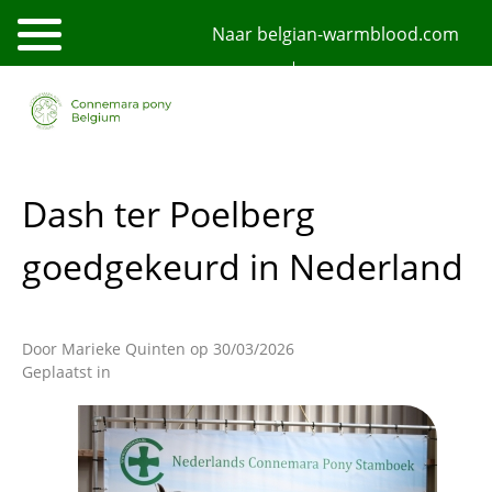
Overslaan
Naar belgian-warmblood.com
en
naar
de
NL
FR
English
inhoud
gaan
Dash ter Poelberg
goedgekeurd in Nederland
Door
Marieke Quinten
op 30/03/2026
Geplaatst in
Afbeelding