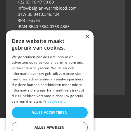
+32 (0) 16 47 99 80
info@belgian-warmblood.com
BTW BE 0410.346.424
RPR Leuven
IBAN BE40 7364 0368 4863
×
Elke weekdag open: 9u-12u & 13-16u
Deze website maakt
gebruik van cookies.
Volg ons op
We gebruiken cookies om inhoud en
advertenties te personaliseren en om ons
verkeer te analyseren. We delen ook
informatie over uw gebruik van onze site
met onze advertentie- en analysepartners,
die deze kunnen combineren met andere
informatie die u aan hen heeft verstrekt of
die zij hebben verzameld door uw gebruik
van hun diensten.
Privacybeleid
ALLES ACCEPTEREN
ALLES AFWIJZEN