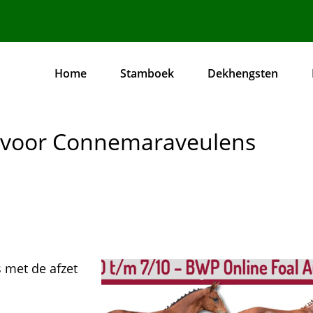
Home
Stamboek
Dekhengsten
Hoofdnavigatie
ok voor Connemaraveulens
 met de afzet
Afbeelding