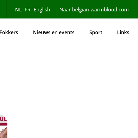
NL
FR
English
Naar belgian-warmblood.com
Fokkers
Nieuws en events
Sport
Links