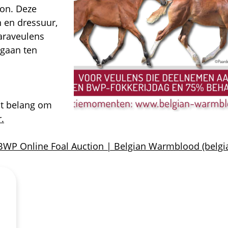
ion. Deze
 en dressuur,
araveulens
 gaan ten
ot belang om
r.
BWP Online Foal Auction | Belgian Warmblood (belgi