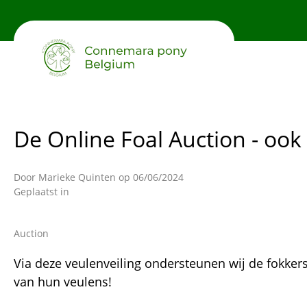
Overslaan
en
naar
de
inhoud
gaan
De Online Foal Auction - o
Door
Marieke Quinten
op 06/06/2024
Geplaatst in
Auction
Via deze veulenveiling ondersteunen wij de fokkers
van hun veulens!