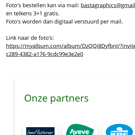
Foto's bestellen kan via mail:
bastagraphics@gmai
en telkens 3+1 gratis.
Foto’s worden dan digitaal verstuurd per mail.
Link naar de foto’s:
https://myalbum.com/album/DzQQi8DyfbnJ/?invit
c289-4382-a176-9cdc99e3e2e0
Onze partners
Afbeelding
Afbeelding
Afbeelding