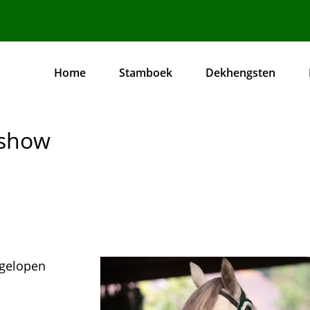
Home
Stamboek
Dekhengsten
Hoofdnavigatie
ashow
fgelopen
Afbeelding