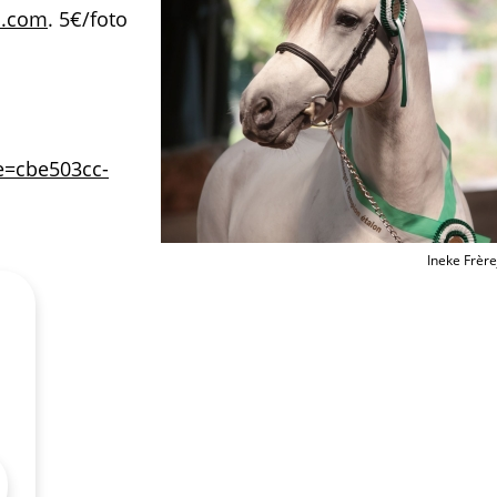
l.com
. 5€/foto
e=cbe503cc-
Ineke Frèr