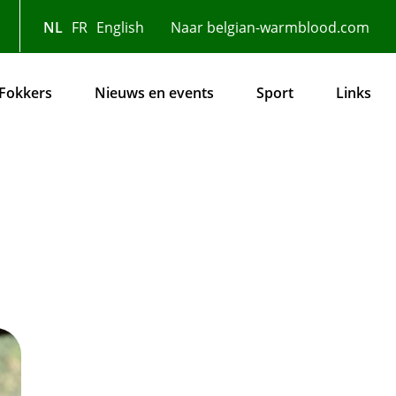
NL
FR
English
Naar belgian-warmblood.com
Fokkers
Nieuws en events
Sport
Links