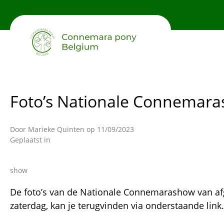
Overslaan
en
naar
de
inhoud
gaan
Foto’s Nationale Connemar
Door
Marieke Quinten
op 11/09/2023
Geplaatst in
show
De foto’s van de Nationale Connemarashow van a
zaterdag, kan je terugvinden via onderstaande link.