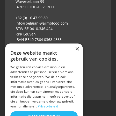
Waversebaan 99
B-3050 OUD-HEVERLEE
+32 (0) 16 47 99 80
info@belgian-warmblood.com
BTW BE 0410.346.424
RPR Leuven
IBAN BE40 7364 0368 4863
×
Elke weekdag open: 9u-12u & 13-16u
Deze website maakt
gebruik van cookies.
Volg ons op
We gebruiken cookies om inhoud en
advertenties te personaliseren en om ons
verkeer te analyseren. We delen ook
informatie over uw gebruik van onze site
met onze advertentie- en analysepartners,
die deze kunnen combineren met andere
informatie die u aan hen heeft verstrekt of
die zij hebben verzameld door uw gebruik
van hun diensten.
Privacybeleid