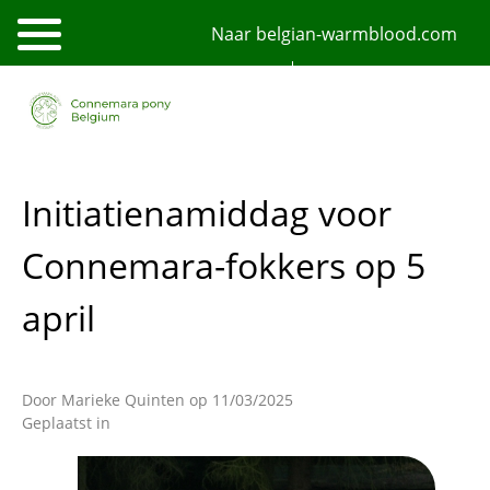
Overslaan
Naar belgian-warmblood.com
en
naar
de
NL
FR
English
inhoud
gaan
Initiatienamiddag voor
Connemara-fokkers op 5
april
Door
Marieke Quinten
op 11/03/2025
Geplaatst in
Afbeelding