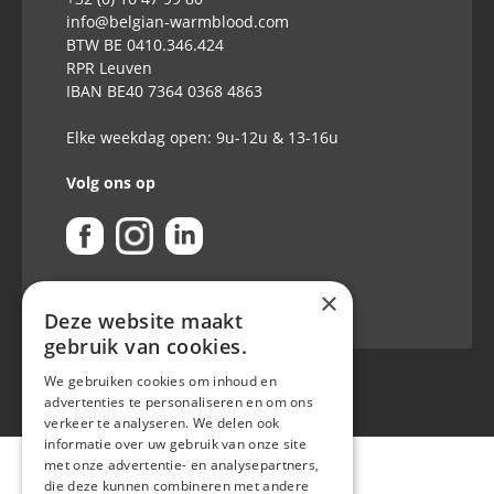
info@belgian-warmblood.com
BTW BE 0410.346.424
RPR Leuven
IBAN BE40 7364 0368 4863
Elke weekdag open: 9u-12u & 13-16u
Volg ons op
×
Deze website maakt
gebruik van cookies.
We gebruiken cookies om inhoud en
advertenties te personaliseren en om ons
verkeer te analyseren. We delen ook
informatie over uw gebruik van onze site
met onze advertentie- en analysepartners,
die deze kunnen combineren met andere