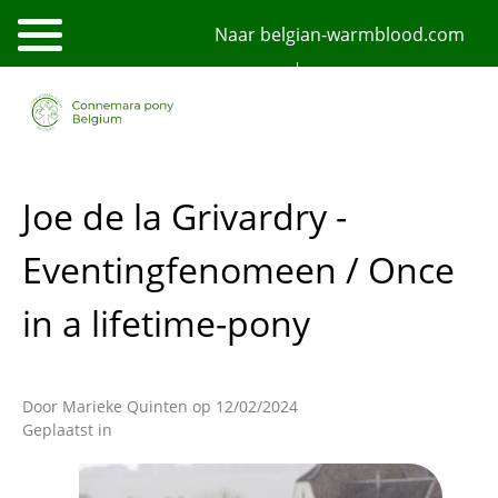
Overslaan
Naar belgian-warmblood.com
en
naar
de
NL
FR
English
inhoud
gaan
Joe de la Grivardry -
Eventingfenomeen / Once
in a lifetime-pony
Door
Marieke Quinten
op 12/02/2024
Geplaatst in
Afbeelding