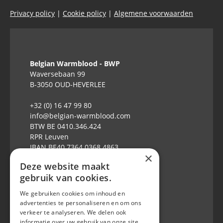
Privacy policy
|
Cookie policy
|
Algemene voorwaarden
Belgian Warmblood - BWP
Waversebaan 99
B-3050 OUD-HEVERLEE
+32 (0) 16 47 99 80
info@belgian-warmblood.com
BTW BE 0410.346.424
RPR Leuven
IBAN BE40 7364 0368 4863
×
Deze website maakt
Elke weekdag open: 9u-12u & 13-16u
gebruik van cookies.
Volg ons op
We gebruiken cookies om inhoud en
advertenties te personaliseren en om ons
verkeer te analyseren. We delen ook
informatie over uw gebruik van onze site