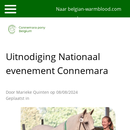
Overslaan
Naar belgian-warmblood.com
en
naar
de
NL
FR
English
inhoud
gaan
Uitnodiging Nationaal
evenement Connemara
Door
Marieke Quinten
op 08/08/2024
Geplaatst in
Afbeelding