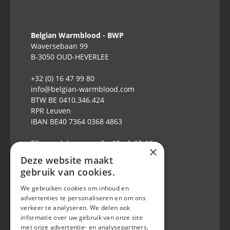
Belgian Warmblood - BWP
Waversebaan 99
B-3050 OUD-HEVERLEE
+32 (0) 16 47 99 80
info@belgian-warmblood.com
BTW BE 0410.346.424
RPR Leuven
IBAN BE40 7364 0368 4863
Elke weekdag open: 9u-12u & 13-16u
×
Deze website maakt
Volg ons op
gebruik van cookies.
We gebruiken cookies om inhoud en
advertenties te personaliseren en om ons
verkeer te analyseren. We delen ook
informatie over uw gebruik van onze site
met onze advertentie- en analysepartners,