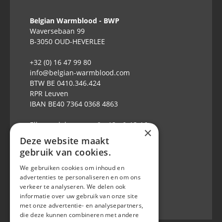
Belgian Warmblood - BWP
Waversebaan 99
B-3050 OUD-HEVERLEE
+32 (0) 16 47 99 80
info@belgian-warmblood.com
BTW BE 0410.346.424
RPR Leuven
IBAN BE40 7364 0368 4863
Elke weekdag open: 9u-12u & 13-16u
×
Deze website maakt
Volg ons op
gebruik van cookies.
We gebruiken cookies om inhoud en
advertenties te personaliseren en om ons
verkeer te analyseren. We delen ook
informatie over uw gebruik van onze site
met onze advertentie- en analysepartners,
die deze kunnen combineren met andere