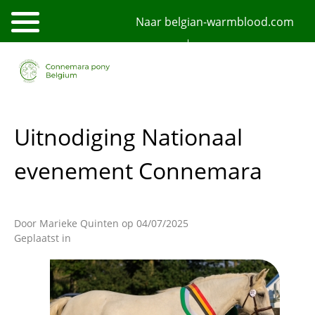
Overslaan
Naar belgian-warmblood.com
en
naar
de
NL
FR
English
inhoud
gaan
Uitnodiging Nationaal
evenement Connemara
Door
Marieke Quinten
op 04/07/2025
Geplaatst in
Afbeelding