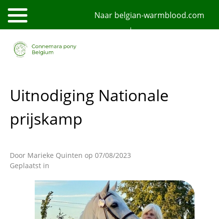
Overslaan
Naar belgian-warmblood.com
en
naar
de
NL
FR
English
inhoud
gaan
Uitnodiging Nationale
prijskamp
Door
Marieke Quinten
op 07/08/2023
Geplaatst in
Afbeelding